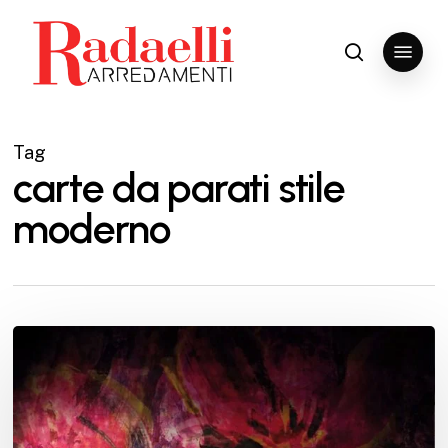
Skip
to
Menu
search
Close
main
Menu
content
Tag
carte da parati stile
moderno
Carta
da
parati:
guida
alla