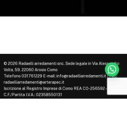
© 2026 Radaelli arredamenti snc. Sede legale in Via Alessandro
Volta, 59, 22060 Arosio Como
Telefono 031761229 E-mail: info@radaelliarredamenti.it | Pec:
radaelliarredamenti@arterapec.it
Iscrizione al Registro Imprese di Como REA CO-256592 –
C.F./Partita I.V.A.: 02358550131
Alcune immagini del sito sono utilizzate su licenza di
Shutterstock.com e rispettivi autori
Powered by
ShareNow!
facebook
pinterest
instagram
whatsapp
tiktok