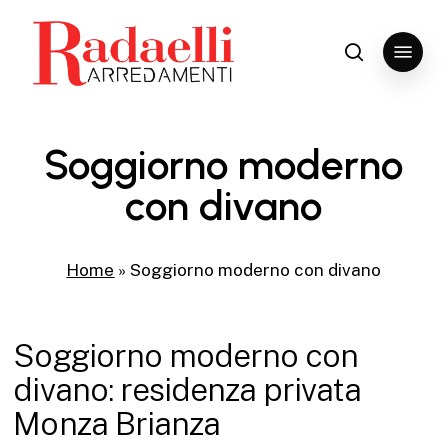
Skip
to
Menu
search
Close
main
Menu
content
Soggiorno moderno
con divano
Home
»
Soggiorno moderno con divano
Soggiorno moderno con
divano: residenza privata
Monza Brianza