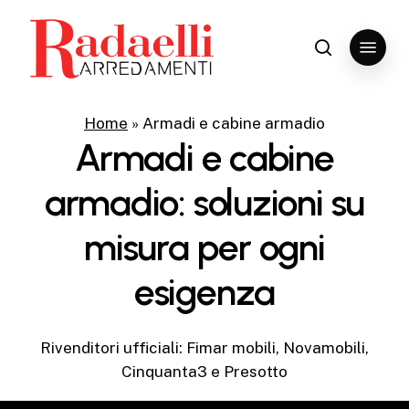
Skip
to
Menu
search
Close
main
Menu
content
Home
»
Armadi e cabine armadio
Armadi
e
cabine
armadio:
soluzioni
su
misura
per
ogni
esigenza
Rivenditori ufficiali: F
imar
mobili,
Novamobili
,
Cinquanta3 e Presotto