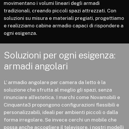
movimentano i volumi lineari degli armadi
tradizionali, creando piccoli spazi attrezzati. Con
soluzioni su misura e materiali pregiati, progettiamo
e realizziamo cabine armadio capaci di rispondere a
ogni esigenza.
Soluzioni
per
ogni
esigenza:
armadi
angolari
L’ armadio angolare per camera da letto è la
soluzione che sfrutta al meglio gli spazi, senza
rinunciare all’estetica. I marchi come
Novamobili
e
Cinquanta3 propongono configurazioni flessibili e
personalizzabili, ideali per ambienti piccoli o dalla
forma irregolare. Se invece cerchi un mobile che
possa anche accogliere il televisore, i nostri modelli