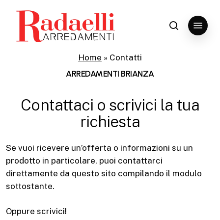
Skip
to
Menu
search
Close
main
Menu
content
Home
»
Contatti
ARREDAMENTI BRIANZA
Contattaci o scrivici la tua
richiesta
Se vuoi ricevere un’offerta o informazioni su un
prodotto in particolare, puoi contattarci
direttamente da questo sito compilando il modulo
sottostante.
Oppure scrivici!