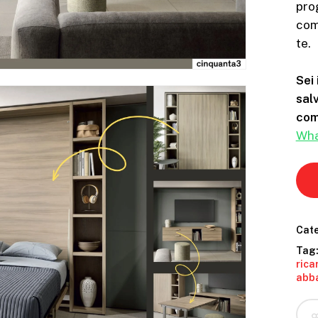
pro
com
te.
Sei 
sal
comp
Wha
Cate
Tag
rica
abba