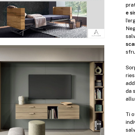
pra
e si
l’e
Neg
sal
sca
sfr
Sor
rie
addi
da 
allu
Ti 
indi
salv