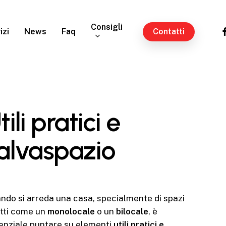
Consigli
fa
izi
News
Faq
Contatti
tili pratici e
alvaspazio
ndo si arreda una casa, specialmente di spazi
otti come un
monolocale
o un
bilocale
, è
enziale puntare su elementi
utili pratici e