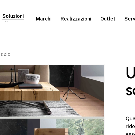
Soluzioni
Marchi
Realizzazioni
Outlet
Serv
pazio
U
s
Qua
rid
ess