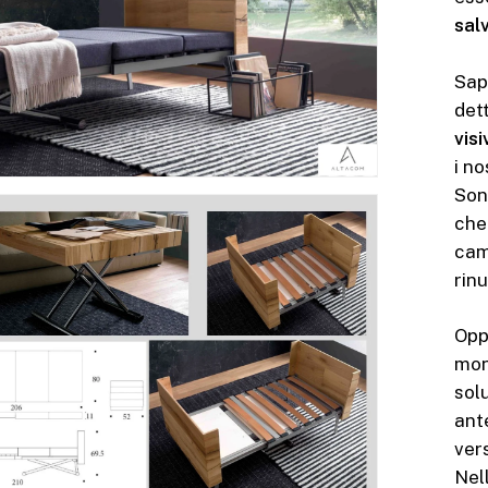
sal
Sap
det
vis
i no
Son
che
cam
rin
Opp
mon
solu
ant
vers
Nel