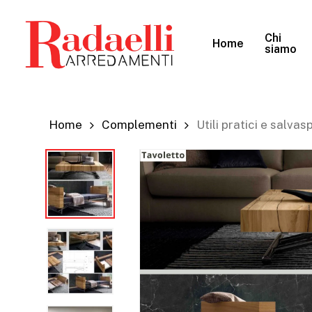
Skip
to
Chi
Home
main
siamo
content
Home
Complementi
Utili pratici e salvas