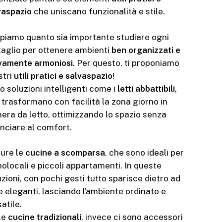
vaspazio
che uniscano funzionalità e stile.
piamo quanto sia importante studiare ogni
taglio per ottenere ambienti
ben organizzati e
ivamente armoniosi.
Per questo, ti proponiamo
stri
utili pratici e salvaspazio
!
o soluzioni intelligenti come i
letti abbattibili
,
 trasformano con facilità la zona giorno in
era da letto, ottimizzando lo spazio senza
unciare al comfort.
ure le
cucine a scomparsa
, che sono ideali per
olocali e piccoli appartamenti. In queste
zioni, con pochi gesti tutto sparisce dietro ad
e eleganti, lasciando l’ambiente ordinato e
atile.
le
cucine tradizionali
, invece ci sono accessori