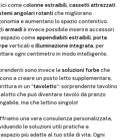
tici come c
olonne estraibili, cassetti attrezzati
stemi angolari rotanti
che migliorano
rgonomia e aumentano lo spazio contenitivo.
li
armadi
è invece possibile inserire accessori
vaspazio come
appendiabiti estraibili
,
porta
rpe
verticali e
illuminazione integrata
, per
uttare ogni centimetro in modo intelligente.
prendenti sono invece le
soluzioni furbe
che
scono a creare un posto letto supplementare,
rittura in un “
tavoletto
“: sorprendente tavolino
salotto che può diventare tavolo da pranzo
ngabile, ma che lettino singolo!
offriamo una vera consulenza personalizzata,
viduando le soluzioni utili pratiche e
aspazio più adatte al tuo stile di vita. Ogni