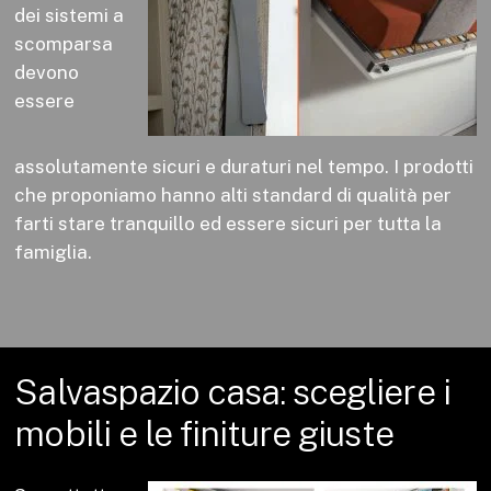
dei sistemi a
scomparsa
devono
essere
assolutamente sicuri e duraturi nel tempo. I prodotti
che proponiamo hanno alti standard di qualità per
farti stare tranquillo ed essere sicuri per tutta la
famiglia.
Salvaspazio
casa:
scegliere
i
mobili
e
le
finiture
giuste