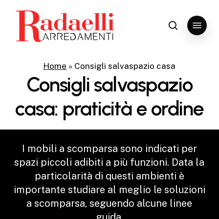
Skip
to
Menu
search
Close
main
Menu
content
Home
»
Consigli salvaspazio casa
Consigli
salvaspazio
casa:
praticità
e
ordine
I
mobili
a
scomparsa
sono
indicati
per
spazi
piccoli
adibiti
a
più
funzioni.
Data
la
particolarità
di
questi
ambienti
è
importante
studiare
al
meglio
le
soluzioni
a
scomparsa,
seguendo
alcune
linee
guida.