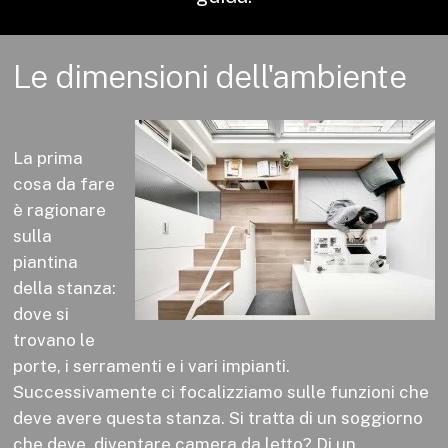
Le
dimensioni
dell'ambiente
La prima
cosa da fare
è ragionare
sulla
piantina
della stanza:
dove si
trovano le
porte, i serramenti e i vari impianti.
Successivamente ci focalizziamo sulle funzioni che
deve avere questa stanza. Si tratta di un soggiorno
che deve diventare camera da letto? Di un