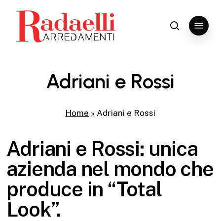
Skip
to
Menu
search
Close
main
Menu
content
Adriani e Rossi
Home
»
Adriani e Rossi
Adriani e Rossi: unica
azienda nel mondo che
produce in “Total
Look”.