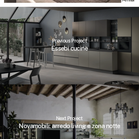
Previous Project
Essebi cucine
Next Project
Novamobili: arredo living e zona notte