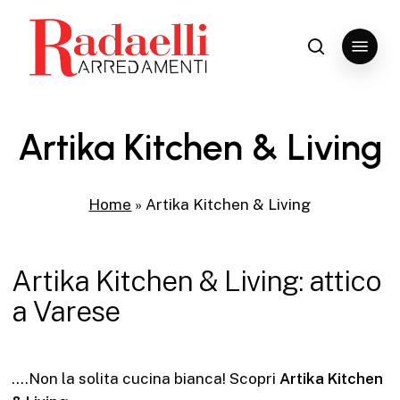
Skip
to
Menu
search
Close
main
Menu
content
Artika Kitchen & Living
Home
»
Artika Kitchen & Living
Artika Kitchen & Living: attico
a Varese
….Non la solita cucina bianca! Scopri
Artika Kitchen