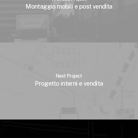
Montaggio mobili e post vendita
Next Project
Progetto interni e vendita