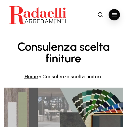
Skip
to
Menu
search
Close
main
Menu
content
Consulenza scelta
finiture
Home
»
Consulenza scelta finiture