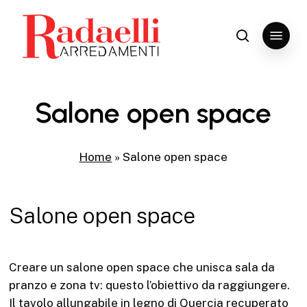
Skip
to
Menu
search
Close
main
Menu
content
Salone open space
Home
»
Salone open space
Salone open space
Creare un salone open space che unisca sala da
pranzo e zona tv: questo l’obiettivo da raggiungere.
Il tavolo allungabile in legno di Quercia recuperato