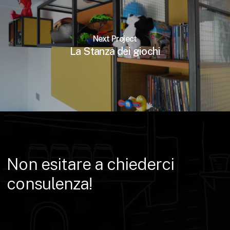
Next Project
La Stanza dei giochi
Non
esitare
a
chiederci
consulenza!