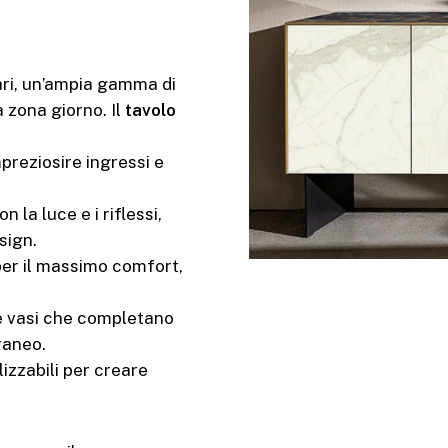
olari, un’ampia gamma di
 zona giorno. Il
tavolo
mpreziosire ingressi e
la luce e i riflessi,
sign.
 per il massimo comfort,
 e vasi che completano
raneo.
izzabili per creare