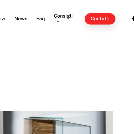
Consigli
fa
izi
News
Faq
Contatti