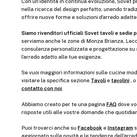
Con un’identità in continua evoluzione, Sovet 
nella ricerca del design perfetto, unendo tradi
offrire nuove forme e soluzioni d’arredo adatte
Siamo rivenditori ufficiali Sovet tavoli e sedie 
serviamo anche le zone di Monza Brianza, Lecc
consulenza personalizzata e progettazione su 
l’arredo adatto alle tue esigenze.
Se vuoi maggiori informazioni sulle cucine mod
visitare la specifica sezione
Tavoli
e
tavolini
, 
contatto con noi
.
Abbiamo creato per te una pagina
FAQ
dove vol
risposte utili alle vostre domande che quotidia
Puoi trovarci anche su
Facebook
e
Instagram
s
aggiornato sulle novità e le tendenze dell’arr