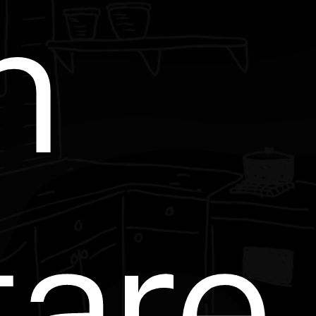
n
tare