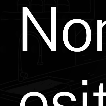
No
esi