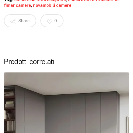
fimar camere
,
novamobili camere
Share
0
Prodotti correlati