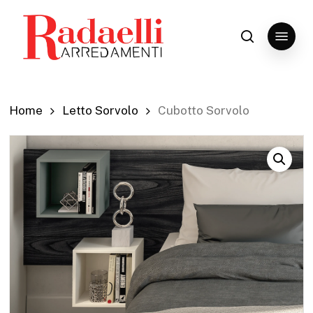
Skip
to
Menu
search
Close
main
Menu
content
Home
Letto Sorvolo
Cubotto Sorvolo