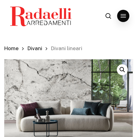
Skip
to
Menu
search
Close
main
Menu
content
Home
Divani
Divani lineari