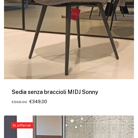
Sedia senza braccioli MIDJ Sonny
Il
Il
€
349,00
€
568,00
prezzo
prezzo
originale
attuale
era:
è:
€568,00.
€349,00.
In offerta!