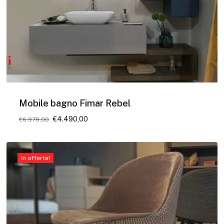
Mobile bagno Fimar Rebel
Il
Il
€
4.490,00
€
6.979,00
prezzo
prezzo
originale
attuale
era:
è:
€6.979,00.
€4.490,00.
In offerta!