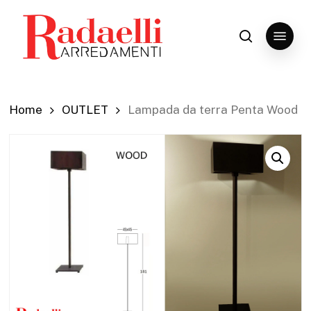
Skip
to
Menu
search
Close
main
Menu
content
Home
OUTLET
Lampada da terra Penta Wood