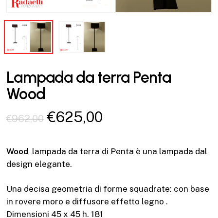
Lampada da terra Penta
Wood
Il
Il
€
625,00
€
962,00
prezzo
prezzo
originale
attuale
Wood
lampada da terra di Penta è una lampada dal
era:
è:
design elegante.
€962,00.
€625,00.
Una decisa geometria di forme squadrate: con base
in rovere moro e diffusore effetto legno .
Dimensioni 45 x 45 h. 181