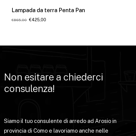
Lampada da terra Penta Pan
Il
Il
€
425,00
€
865,00
prezzo
prezzo
originale
attuale
era:
è:
€865,00.
€425,00.
Non
esitare
a
chiederci
consulenza!
Siamo il tuo consulente di arredo ad Arosio in
provincia di Como e lavoriamo anche nelle