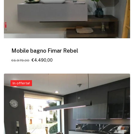
Mobile bagno Fimar Rebel
Il
Il
€
4.490,00
€
6.979,00
prezzo
prezzo
originale
attuale
era:
è:
€6.979,00.
€4.490,00.
In offerta!