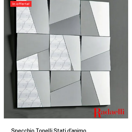
€355,00.
€225,00.
In offerta!
Specchio Tonelli Stati d’animo