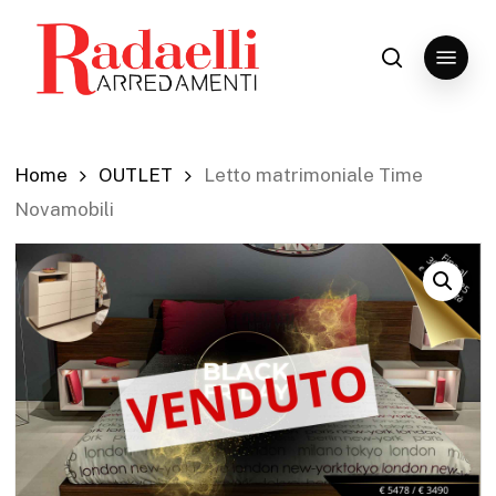
Skip
to
Menu
search
Close
main
Menu
content
Home
OUTLET
Letto matrimoniale Time
Novamobili