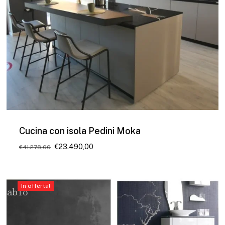
Cucina con isola Pedini Moka
Il
Il
€
23.490,00
€
41.278,00
prezzo
prezzo
originale
attuale
era:
è:
€41.278,00.
€23.490,00.
In offerta!