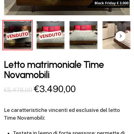
Letto matrimoniale Time
Novamobili
Il
Il
€
3.490,00
€
5.478,00
prezzo
prezzo
originale
attuale
Le caratteristiche vincenti ed esclusive del letto
era:
è:
Time Novamobili:
€5.478,00.
€3.490,00.
Testata in legno di forte spessore: permette di