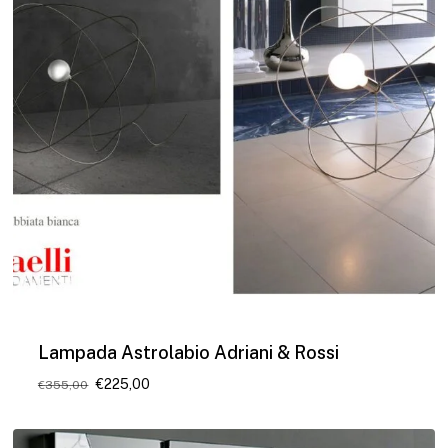
Lampada Astrolabio Adriani & Rossi
Il
Il
€
225,00
€
355,00
prezzo
prezzo
originale
attuale
era:
è: