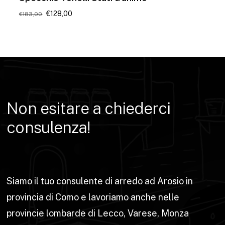
Il
Il
€
128,00
€
183,00
prezzo
prezzo
originale
attuale
era:
è:
€183,00.
€128,00.
Non
esitare
a
chiederci
consulenza!
Siamo il tuo consulente di arredo ad Arosio in
provincia di Como e lavoriamo anche nelle
provincie lombarde di Lecco, Varese, Monza