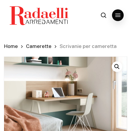
Skip
to
Menu
search
Close
main
Menu
content
Home
Camerette
Scrivanie per cameretta