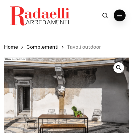
Skip
to
Menu
search
Close
main
Menu
content
Home
Complementi
Tavoli outdoor