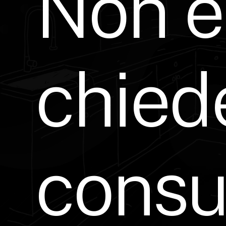
Non
e
chied
consu