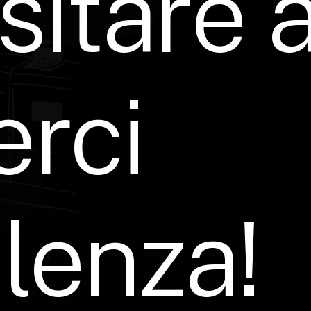
sitare
erci
lenza!