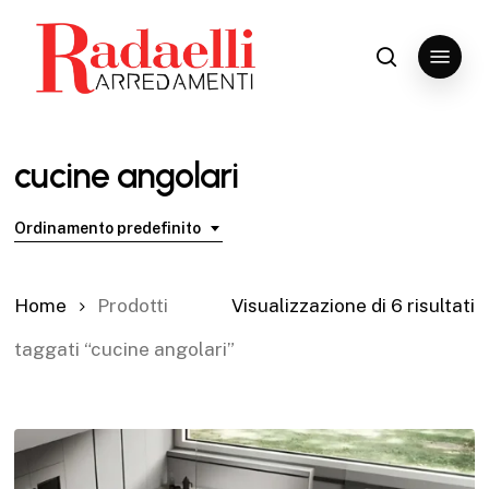
Skip
to
Menu
search
Close
main
Menu
content
cucine angolari
Ordinamento predefinito
Home
Prodotti
Visualizzazione di 6 risultati
taggati “cucine angolari”