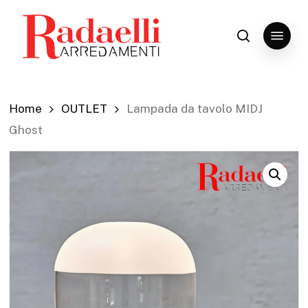
Skip
to
Menu
search
Close
main
Menu
content
Home
OUTLET
Lampada da tavolo MIDJ
Ghost