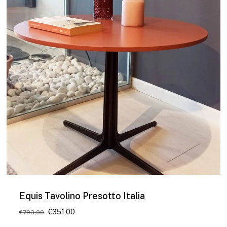
Equis Tavolino Presotto Italia
Il
Il
€
351,00
€
793,00
prezzo
prezzo