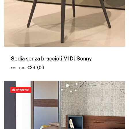
Sedia senza braccioli MIDJ Sonny
Il
Il
€
349,00
€
568,00
prezzo
prezzo
originale
attuale
era:
è:
€568,00.
€349,00.
In offerta!