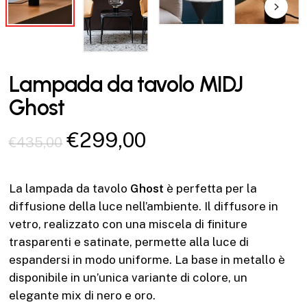
Lampada da tavolo MIDJ
Ghost
Il
Il
€
299,00
€
435,00
prezzo
prezzo
originale
attuale
La lampada da tavolo
Ghost
è perfetta per la
era:
è:
diffusione della luce nell’ambiente. Il diffusore in
€435,00.
€299,00.
vetro, realizzato con una miscela di finiture
trasparenti e satinate, permette alla luce di
espandersi in modo uniforme. La base in metallo è
disponibile in un’unica variante di colore, un
elegante mix di nero e oro.