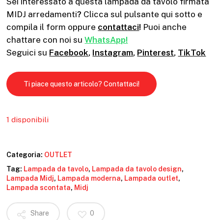
Sei interessato a questa lampada da tavolo firmata
MIDJ arredamenti
?
Clicca sul pulsante qui sotto e
compila il form oppure
contattaci
!
Puoi anche
chattare con noi su
WhatsApp!
Seguici su
Facebook
,
Instagram
,
Pinterest
,
TikTok
Ti piace questo articolo? Contattaci!
1 disponibili
Categoria:
OUTLET
Tag:
Lampada da tavolo
,
Lampada da tavolo design
,
Lampada Midj
,
Lampada moderna
,
Lampada outlet
,
Lampada scontata
,
Midj
Share
0