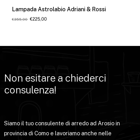
Lampada Astrolabio Adriani & Rossi
Il
Il
€
225,00
€
355,00
prezzo
prezzo
originale
attuale
era:
è:
€355,00.
€225,00.
Non
esitare
a
chiederci
consulenza!
Siamo il tuo consulente di arredo ad Arosio in
provincia di Como e lavoriamo anche nelle