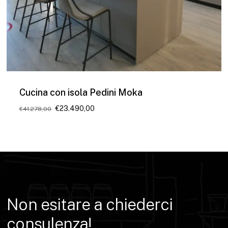
Cucina con isola Pedini Moka
Il
Il
€
23.490,00
€
41.278,00
prezzo
prezzo
originale
attuale
era:
è:
€41.278,00.
€23.490,00.
Non
esitare
a
chiederci
consulenza!