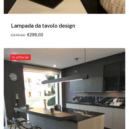
Lampada da tavolo design
Il
Il
€
296,00
€
370,00
prezzo
prezzo
originale
attuale
era:
è:
€370,00.
€296,00.
In offerta!