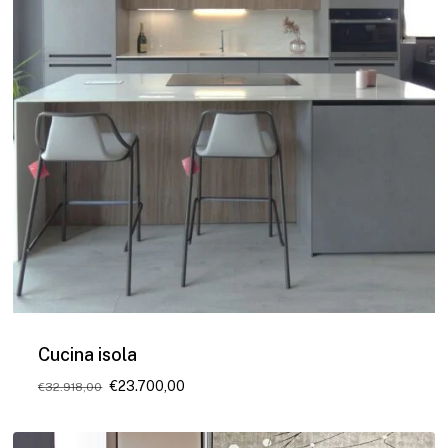
Cucina isola
Il
Il
€
23.700,00
€
32.918,00
prezzo
prezzo
originale
attuale
era:
è: