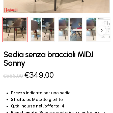
Sedia senza braccioli MIDJ
Sonny
Il
Il
€
349,00
€
568,00
prezzo
prezzo
originale
attuale
Prezzo
indicato per una sedia
era:
è:
Struttura:
Metallo grafite
€568,00.
€349,00.
Q.tà incluse nell’offerta:
4
Rivestimento:
Scocca posteriore e anteriore in