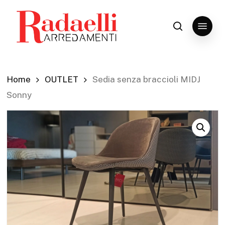
Skip
to
Menu
search
Close
main
Menu
content
Home
OUTLET
Sedia senza braccioli MIDJ
Sonny