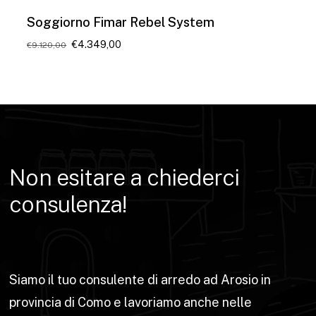
Soggiorno Fimar Rebel System
Il
Il
€
4.349,00
€
9.120,00
prezzo
prezzo
originale
attuale
era:
è:
€9.120,00.
€4.349,00.
Non
esitare
a
chiederci
consulenza!
Siamo il tuo consulente di arredo ad Arosio in
provincia di Como e lavoriamo anche nelle