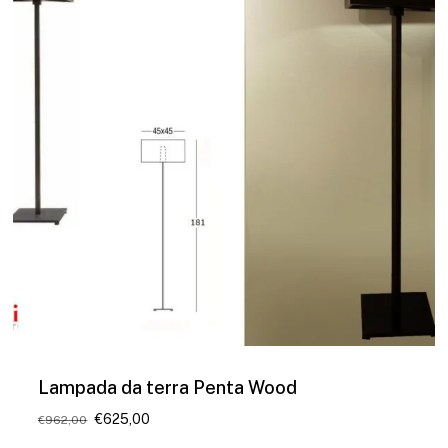
Lampada da terra Penta Wood
Il
Il
€
625,00
€
962,00
prezzo
prezzo