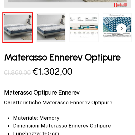
Materasso Ennerev Optipure
Il
Il
€
1.302,00
€
1.860,00
prezzo
prezzo
originale
attuale
Materasso Optipure Ennerev
era:
è:
Caratteristiche Materasso Ennerev Optipure
€1.860,00.
€1.302,00.
Materiale: Memory
Dimensioni Materasso Ennerev Optipure
Lunghezza: 160 cm