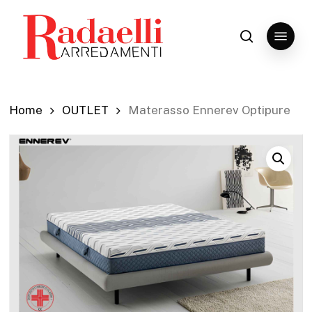
Skip
to
Menu
search
Close
main
Menu
content
Home
OUTLET
Materasso Ennerev Optipure