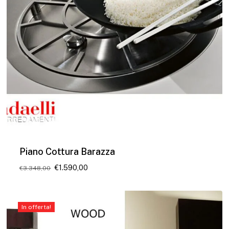
Piano Cottura Barazza
Il
Il
€
1.590,00
€
3.348,00
prezzo
prezzo
originale
attuale
era:
è:
€3.348,00.
€1.590,00.
In offerta!