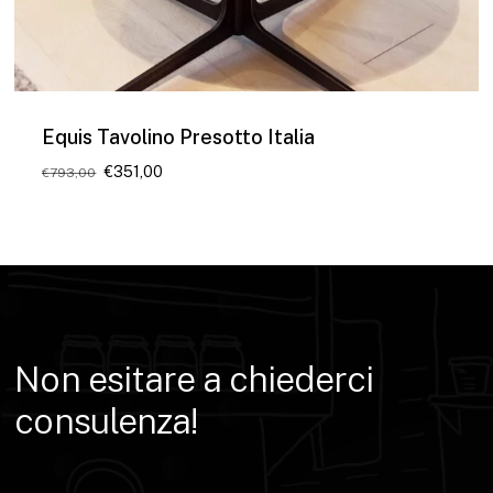
Equis Tavolino Presotto Italia
Il
Il
€
351,00
€
793,00
prezzo
prezzo
originale
attuale
era:
è:
€793,00.
€351,00.
Non
esitare
a
chiederci
consulenza!