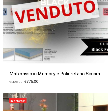
Materasso in Memory e Poliuretano Simam
Il
Il
€
775,00
€
1.108,00
prezzo
prezzo
originale
attuale
era:
è:
€1.108,00.
€775,00.
In offerta!