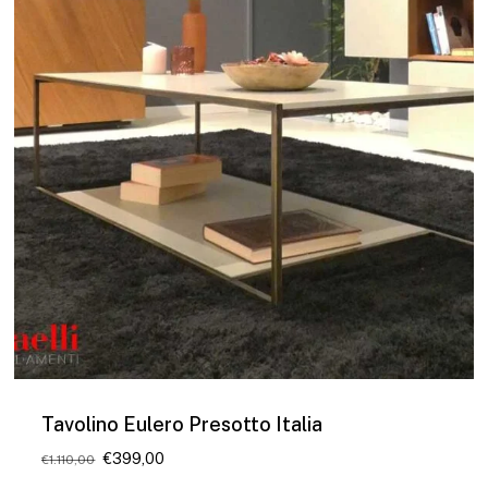
Tavolino Eulero Presotto Italia
Il
Il
€
399,00
€
1.110,00
prezzo
prezzo