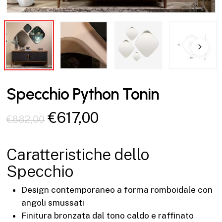
Specchio Python Tonin
Il
Il
€
617,00
€
882,00
prezzo
prezzo
originale
attuale
Caratteristiche dello
era:
è:
Specchio
€882,00.
€617,00.
Design contemporaneo a forma romboidale con
angoli smussati
Finitura bronzata dal tono caldo e raffinato