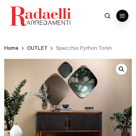
Skip
to
Menu
search
Close
main
Menu
content
Home
OUTLET
Specchio Python Tonin